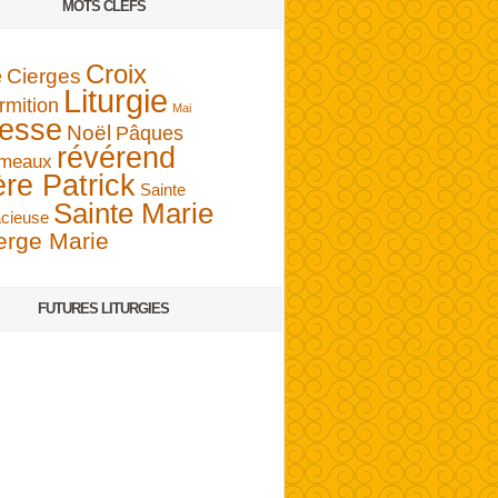
MOTS CLEFS
Croix
Cierges
é
Liturgie
rmition
Mai
esse
Noël
Pâques
révérend
meaux
ère Patrick
Sainte
Sainte Marie
cieuse
erge Marie
FUTURES LITURGIES