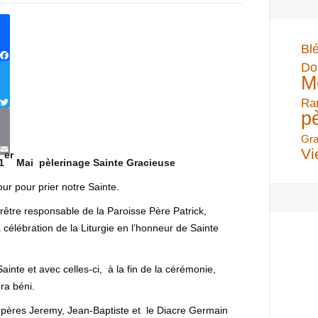
Sainte
Gracieuse
:
Bl
1er
Do
Facebook
mai
M
2015
Ra
p
Twitter
Gra
Vi
er
Email
1
Mai pèlerinage Sainte Gracieuse
ur pour prier notre Sainte.
prêtre responsable de la Paroisse Père Patrick,
célébration de la Liturgie en l’honneur de Sainte
ainte et avec celles-ci, à la fin de la cérémonie,
ra béni.
 pères Jeremy, Jean-Baptiste et le Diacre Germain